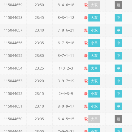
115044659
23:50
8+4+6=18
殺
大双
错
115044658
23:45
8+3+1=12
殺
大双
中
115044657
23:40
7+8+6=21
殺
小双
中
115044656
23:35
6+7+5=18
殺
小单
中
115044655
23:30
3+7+1=11
殺
大双
中
115044654
23:25
1+0+2=3
殺
大单
中
115044653
23:20
3+9+7=19
殺
大双
中
115044652
23:15
2+4+3=9
殺
小双
中
115044651
23:10
8+0+9=17
殺
小双
中
115044650
23:05
6+4+5=15
殺
大单
错
115044649
23:00
7+9+5=21
殺
小双
中