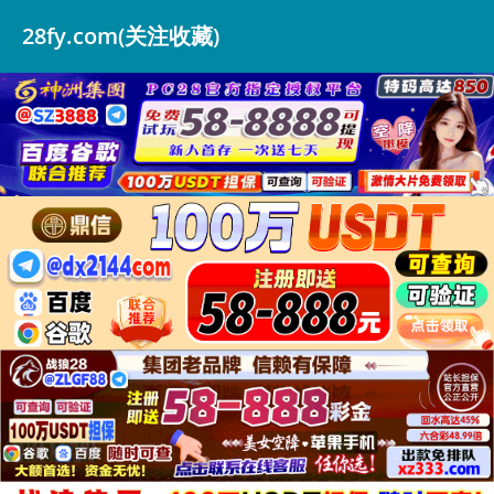
28fy.com(关注收藏)