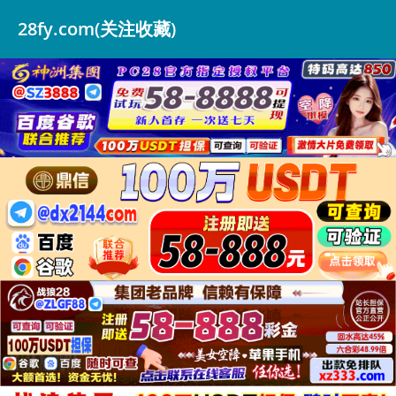
28fy.com(关注收藏)